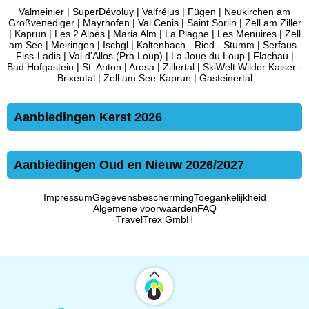
Valmeinier
|
SuperDévoluy
|
Valfréjus
|
Fügen
|
Neukirchen am
Großvenediger
|
Mayrhofen
|
Val Cenis
|
Saint Sorlin
|
Zell am Ziller
|
Kaprun
|
Les 2 Alpes
|
Maria Alm
|
La Plagne
|
Les Menuires
|
Zell
am See
|
Meiringen
|
Ischgl
|
Kaltenbach - Ried - Stumm
|
Serfaus-
Fiss-Ladis
|
Val d'Allos (Pra Loup)
|
La Joue du Loup
|
Flachau
|
Bad Hofgastein
|
St. Anton
|
Arosa
|
Zillertal
|
SkiWelt Wilder Kaiser -
Brixental
|
Zell am See-Kaprun
|
Gasteinertal
Aanbiedingen Kerst 2026
Aanbiedingen Oud en Nieuw 2026/2027
Impressum
Gegevensbescherming
Toegankelijkheid
Algemene voorwaarden
FAQ
TravelTrex GmbH