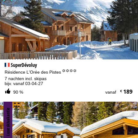
SuperDévoluy
°°°°
Résidence L'Orée des Pistes
7 nachten incl. skipas
bijv. vanaf 03-04-27
189
€
90 %
vanaf
Luxe skivakantie