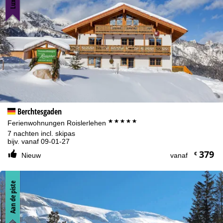
contract.
Meer informatie over het gebruik van cookies en de mogelijkheid
om uw instellingen te wijzigen, vindt u in de informatie over
Cookie-Policy
.
Informatie over de verantwoordelijke vind je in het
Impressum
.
Informatie over de doeleinden en jouw rechten omtrent
gegevensbescherming vind je onze
Privacy Policy
.
Accepteren
Berchtesgaden
*****
Ferienwohnungen Roislerlehen
7 nachten incl. skipas
bijv. vanaf 09-01-27
379
€
Nieuw
vanaf
Aan de piste